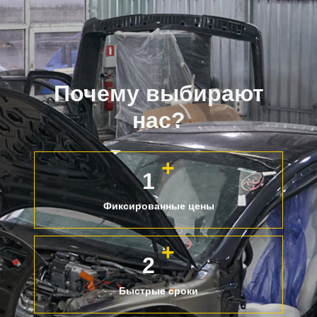
Почему выбирают
нас?
+
1
Фиксированные цены
+
2
Быстрые сроки