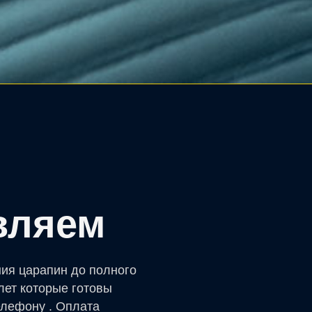
вляем
ния царапин до полного
лет которые готовы
елефону . Оплата