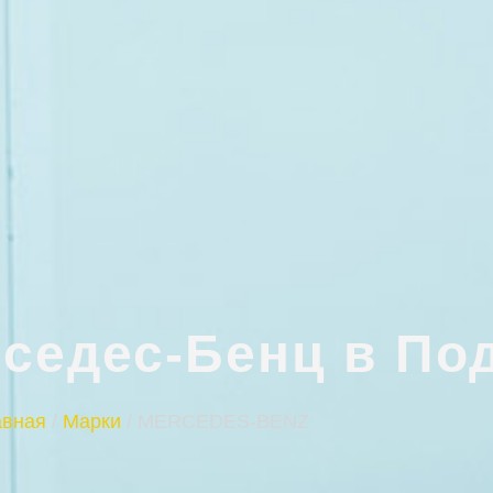
седес-Бенц в По
авная
/
Марки
/
MERCEDES-BENZ