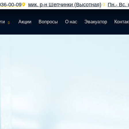
036‑00‑09
мик. р-н Шепчинки (Высотная)
Пн.- Вс. 
уги
Акции
Вопросы
О нас
Эвакуатор
Конта