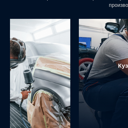
произво
Ку