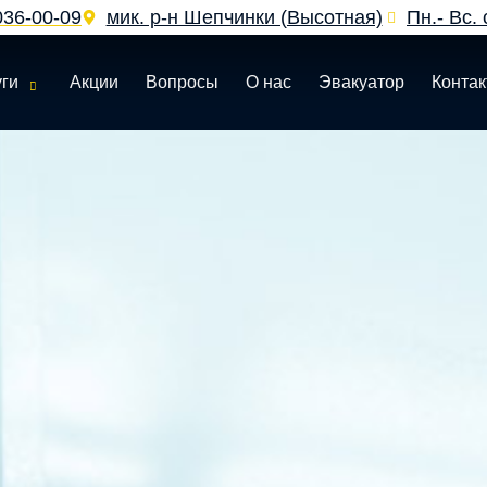
036‑00‑09
мик. р-н Шепчинки (Высотная)
Пн.- Вс. 
уги
Акции
Вопросы
О нас
Эвакуатор
Конта