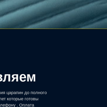
вляем
ния царапин до полного
лет которые готовы
елефону . Оплата