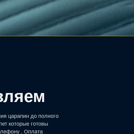
вляем
ния царапин до полного
лет которые готовы
елефону . Оплата