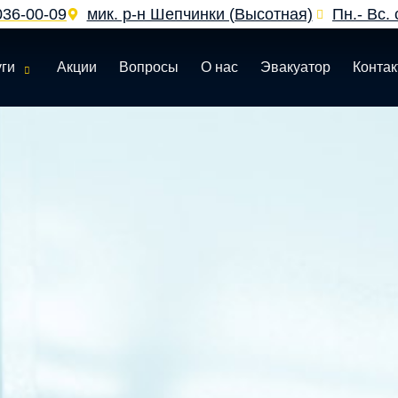
036‑00‑09
мик. р-н Шепчинки (Высотная)
Пн.- Вс. 
уги
Акции
Вопросы
О нас
Эвакуатор
Конта