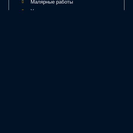
Малярные работы
Удаление ржавчины
Хит услуг
Ремонт сколов
Ремонт бампера
Покраска бампера
Есть вопросы?
Нужна консультация?