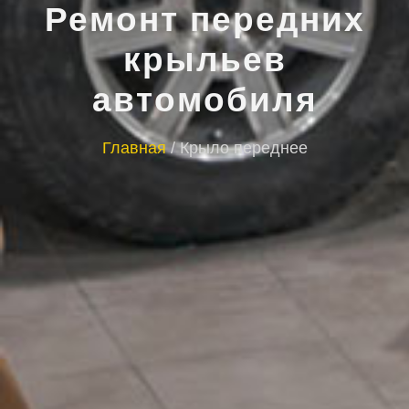
Ремонт передних
крыльев
автомобиля
Главная
/
Крыло переднее