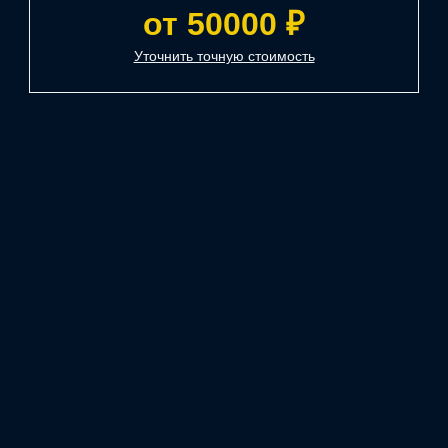
от 50000 ₽
Уточнить точную стоимость
Все услуги
Полировка
Шумоизоляция
Кузовные работы
Малярные работы
Удаление ржавчины