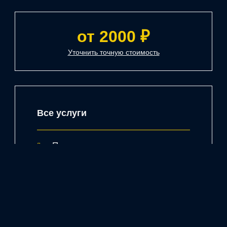
от 2000 ₽
Уточнить точную стоимость
Все услуги
Полировка
Шумоизоляция
Кузовные работы
Малярные работы
Удаление ржавчины