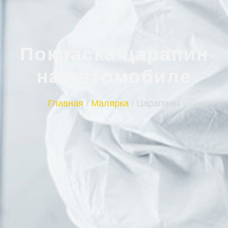
Покраска царапин
на автомобиле
Главная
/
Малярка
/
Царапины