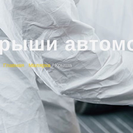
крыши автом
Главная
/
Малярка
/
Крыша