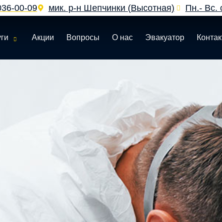
036‑00‑09
мик. р-н Шепчинки (Высотная)
Пн.- Вс. 
уги
Акции
Вопросы
О нас
Эвакуатор
Конта