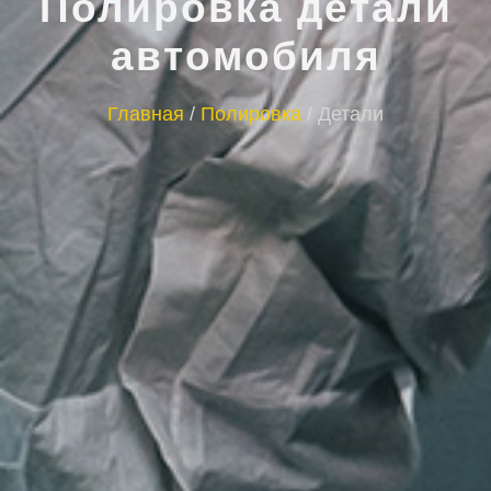
Полировка детали
автомобиля
Главная
/
Полировка
/
Детали